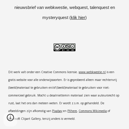
nieuwsbrief van webkwestie, webquest, talenquest en
mysteryquest (
klik hier
)
Dit werk valt onder een Creative Commons licensie.
www.webkwestie.nl
is een
gratis website voor alle onderwijssoorten. Er is geprobeerd alleen maar rechtenvrij
(beeld)materiaal te gebruiken en/of (beeld)materiaal te gebruiken voor niet-
commercieel gebruik. Mocht u desalniettemin materiaal zien waar auteursrecht op
rust, laat het ons dan meteen weten. Er wordt z.s.m. op gehandeld. De
afbeeldingen zijn afkomstig van
Pixabay
en
PXhere
,
Commons.Wikimedia
of
Microsoft Clipart Gallery, tenzij anders is vermeld.